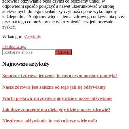
zdrowie i odżywianie będą czymś co będziemy umieli w
odpowiedni sposób połączyć a nawet ukierunkować w stronę
adekwatnych do tego działań czy czynności jakie wykonujemy
każdego dnia. Spójrzmy więc na temat zdrowego odżywiania przez
pryzmat tego co możemy nie tylko zmienić lecz jednocześnie
zyskać.
W kategorii:
Artykuły
Pierwszy
idealna waga
Szukaj
Sidebar
na
stronie
Najnowsze artykuły
Smaczne i zdrowe jedzenie, to coś o czym musimy pamiętać
Nasze zdrowie jest zależne od tego jak się odżywiamy
Warto postawić na zdrowie gdy idzie o nasze odżywianie
Jak duże znaczenie ma dieta gdy idzie o nasze zdrowie?
Niezdrowe odżywianie, to coś co łączy wiele osób