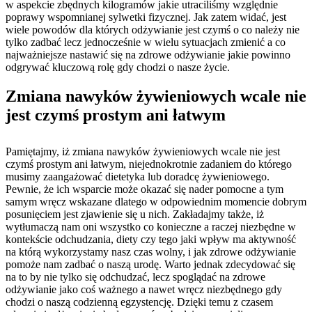
w aspekcie zbędnych kilogramów jakie utraciliśmy względnie
poprawy wspomnianej sylwetki fizycznej. Jak zatem widać, jest
wiele powodów dla których odżywianie jest czymś o co należy nie
tylko zadbać lecz jednocześnie w wielu sytuacjach zmienić a co
najważniejsze nastawić się na zdrowe odżywianie jakie powinno
odgrywać kluczową rolę gdy chodzi o nasze życie.
Zmiana nawyków żywieniowych wcale nie
jest czymś prostym ani łatwym
Pamiętajmy, iż zmiana nawyków żywieniowych wcale nie jest
czymś prostym ani łatwym, niejednokrotnie zadaniem do którego
musimy zaangażować dietetyka lub doradcę żywieniowego.
Pewnie, że ich wsparcie może okazać się nader pomocne a tym
samym wręcz wskazane dlatego w odpowiednim momencie dobrym
posunięciem jest zjawienie się u nich. Zakładajmy także, iż
wytłumaczą nam oni wszystko co konieczne a raczej niezbędne w
kontekście odchudzania, diety czy tego jaki wpływ ma aktywność
na którą wykorzystamy nasz czas wolny, i jak zdrowe odżywianie
pomoże nam zadbać o naszą urodę. Warto jednak zdecydować się
na to by nie tylko się odchudzać, lecz spoglądać na zdrowe
odżywianie jako coś ważnego a nawet wręcz niezbędnego gdy
chodzi o naszą codzienną egzystencję. Dzięki temu z czasem