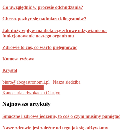
Co uwzględnić w procesie odchudzania?
Chcesz pozbyć się nadmiaru kilogramów?
Jak duży wpływ ma dieta czy zdrowe odżywianie na
funkcjonowanie naszego organizmu
Zdrowie to coś, co warto pielęgnować
Komosa ryżowa
Krystol
biuro@abcgastronomii.pl
|
Nasza siedziba
Skontaktuj się z nami!
Kancelaria adwokacka Olsztyn
Footer
Najnowsze artykuły
Smaczne i zdrowe jedzenie, to coś o czym musimy pamiętać
Nasze zdrowie jest zależne od tego jak się odżywiamy