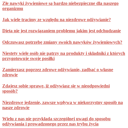
Złe nawyki żywieniowe są bardzo niebezpieczne dla naszego
organizmu
Jak wiele tracimy ze względu na niezdrowe odżywianie?
Dieta nie jest rozwiązaniem problemu jakim jest odchudzanie
Odczuwasz potrzebę zmiany swoich nawyków żywieniowych?
Niestety wiele osób nie patrzy na produkty i składniki z których
przygotowuje swoje posiłki
Zamierzasz poprzez zdrowe odżywianie, zadbać o własne
zdrowie
Zdajesz sobie sprawę, iż odżywiasz się w nieodpowiedni
sposób?
Niezdrowe jedzenie, zawsze wpływa w niekorzystny sposób na
nasze zdrowie
Wielu z nas nie przykłada szczególnej uwagi do sposobu
odżywiania i prowadzonego przez nas trybu życia