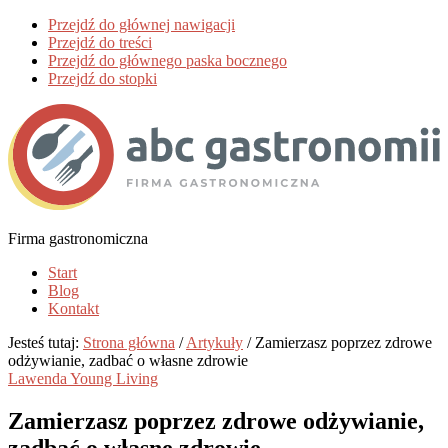
Przejdź do głównej nawigacji
Przejdź do treści
Przejdź do głównego paska bocznego
Przejdź do stopki
G
Firma gastronomiczna
Start
Blog
Kontakt
Jesteś tutaj:
Strona główna
/
Artykuły
/
Zamierzasz poprzez zdrowe
odżywianie, zadbać o własne zdrowie
Lawenda Young Living
Zamierzasz poprzez zdrowe odżywianie,
zadbać o własne zdrowie