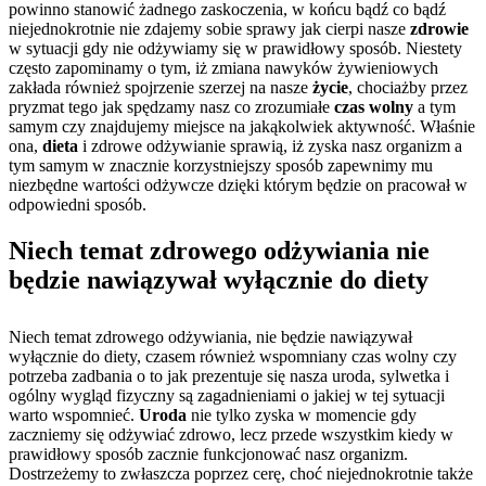
powinno stanowić żadnego zaskoczenia, w końcu bądź co bądź
niejednokrotnie nie zdajemy sobie sprawy jak cierpi nasze
zdrowie
w sytuacji gdy nie odżywiamy się w prawidłowy sposób. Niestety
często zapominamy o tym, iż zmiana nawyków żywieniowych
zakłada również spojrzenie szerzej na nasze
życie
, chociażby przez
pryzmat tego jak spędzamy nasz co zrozumiałe
czas wolny
a tym
samym czy znajdujemy miejsce na jakąkolwiek aktywność. Właśnie
ona,
dieta
i zdrowe odżywianie sprawią, iż zyska nasz organizm a
tym samym w znacznie korzystniejszy sposób zapewnimy mu
niezbędne wartości odżywcze dzięki którym będzie on pracował w
odpowiedni sposób.
Niech temat zdrowego odżywiania nie
będzie nawiązywał wyłącznie do diety
Niech temat zdrowego odżywiania, nie będzie nawiązywał
wyłącznie do diety, czasem również wspomniany czas wolny czy
potrzeba zadbania o to jak prezentuje się nasza uroda, sylwetka i
ogólny wygląd fizyczny są zagadnieniami o jakiej w tej sytuacji
warto wspomnieć.
Uroda
nie tylko zyska w momencie gdy
zaczniemy się odżywiać zdrowo, lecz przede wszystkim kiedy w
prawidłowy sposób zacznie funkcjonować nasz organizm.
Dostrzeżemy to zwłaszcza poprzez cerę, choć niejednokrotnie także